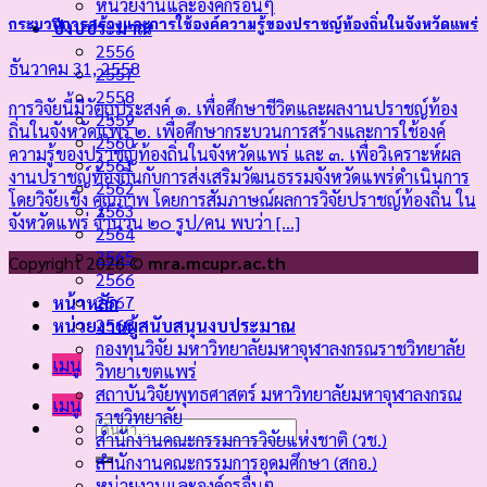
หน่วยงานและองค์กรอื่นๆ
กระบวนการสร้างและการใช้องค์ความรู้ของปราชญ์ท้องถิ่นในจังหวัดแพร่
ปีงบประมาณ
2556
ธันวาคม 31, 2558
2557
2558
การวิจัยนี้มีวัตถุประสงค์ ๑. เพื่อศึกษาชีวิตและผลงานปราชญ์ท้อง
2559
ถิ่นในจังหวัดแพร่ ๒. เพื่อศึกษากระบวนการสร้างและการใช้องค์
2560
ความรู้ของปราชญ์ท้องถิ่นในจังหวัดแพร่ และ ๓. เพื่อวิเคราะห์ผล
2561
งานปราชญ์ท้องถิ่นกับการส่งเสริมวัฒนธรรมจังหวัดแพร่ดำเนินการ
2562
โดยวิจัยเชิง คุณภาพ โดยการสัมภาษณ์ผลการวิจัยปราชญ์ท้องถิ่น ใน
2563
จังหวัดแพร่ จำนวน ๒๐ รูป/คน พบว่า [...]
2564
2565
Copyright 2026 ©
mra.mcupr.ac.th
2566
2567
หน้าหลัก
2568
หน่วยงานผู้สนับสนุนงบประมาณ
กองทุนวิจัย มหาวิทยาลัยมหาจุฬาลงกรณราชวิทยาลัย
เมนู
วิทยาเขตแพร่
สถาบันวิจัยพุทธศาสตร์ มหาวิทยาลัยมหาจุฬาลงกรณ
เมนู
ราชวิทยาลัย
สำนักงานคณะกรรมการวิจัยแห่งชาติ (วช.)
สำนักงานคณะกรรมการอุดมศึกษา (สกอ.)
หน่วยงานและองค์กรอื่นๆ