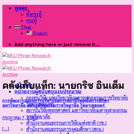
Skip
พูดคุย
to
ตั้งกระทู้
content
กระทู้
Thai
English
Add anything here or just remove it...
คลังเก็บแท็ก:
นายกริช อินเต็ม
หน้าหลัก
หน่วยงานผู้สนับสนุนงบประมาณ
กองทุนวิจัย มหาวิทยาลัยมหาจุฬาลงกรณราชวิทยาลัย
การพัฒนารูปแบบการบริหารจัดการสถานีวิทยุเพื่อการศึกษา
วิทยาเขตแพร่
มหาวิทยาลัย มหาจุฬาลงกรณราชวิทยาลัย วิทยาเขตแพร่
สถาบันวิจัยพุทธศาสตร์ มหาวิทยาลัยมหาจุฬาลงกรณ
ราชวิทยาลัย
กรกฎาคม 7, 2565
สำนักงานคณะกรรมการวิจัยแห่งชาติ (วช.)
[...]
สำนักงานคณะกรรมการอุดมศึกษา (สกอ.)