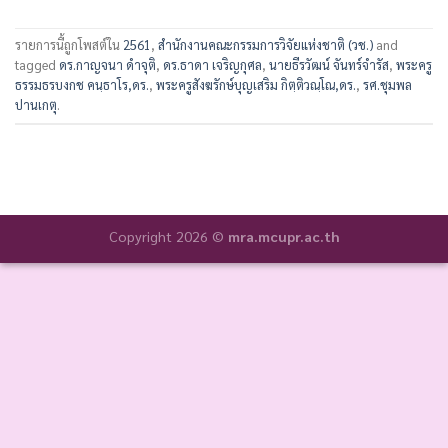
รายการนี้ถูกโพสต์ใน
2561
,
สำนักงานคณะกรรมการวิจัยแห่งชาติ (วช.)
and
tagged
ดร.กาญจนา ดำจุติ
,
ดร.ธาดา เจริญกุศล
,
นายธีรวัฒน์ จันทร์จำรัส
,
พระครู
ธรรมธรบงกช คนฺธาโร,ดร.
,
พระครูสังฆรักษ์บุญเสริม กิตฺติวณฺโณ,ดร.
,
รศ.ชุมพล
ปานเกตุ
.
Copyright 2026 ©
mra.mcupr.ac.th